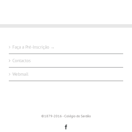
Faça a Pré-Inscrição →
Contactos
Webmail
©1879-2016 - Colégio do Sardão
Facebook