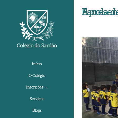
Apresentação dos equipam
View
Larger
Image
Início
O Colégio
Inscrições →
Serviços
Blogs