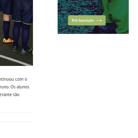
ontinuou com o
runo. Os alunos
erante tão