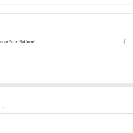
Fa
hoose Your Platform!
o →