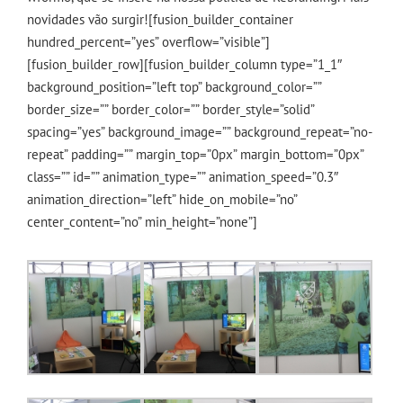
novidades vão surgir![fusion_builder_container
hundred_percent=”yes” overflow=”visible”]
[fusion_builder_row][fusion_builder_column type=”1_1″
background_position=”left top” background_color=””
border_size=”” border_color=”” border_style=”solid”
spacing=”yes” background_image=”” background_repeat=”no-
repeat” padding=”” margin_top=”0px” margin_bottom=”0px”
class=”” id=”” animation_type=”” animation_speed=”0.3″
animation_direction=”left” hide_on_mobile=”no”
center_content=”no” min_height=”none”]