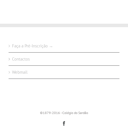
Faça a Pré-Inscrição →
Contactos
Webmail
©1879-2016 - Colégio do Sardão
Facebook