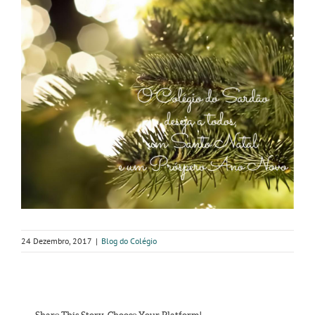
24 Dezembro, 2017
|
Blog do Colégio