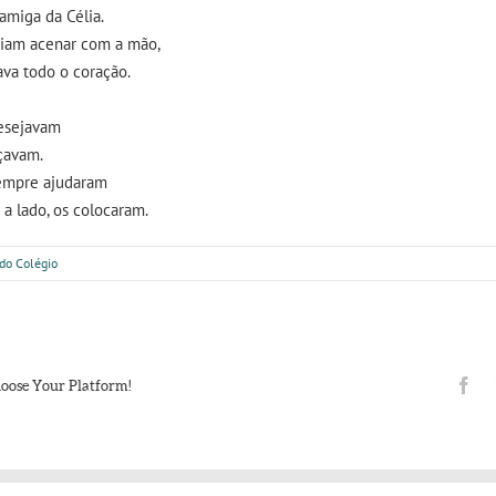
amiga da Célia.
diam acenar com a mão,
va todo o coração.
esejavam
çavam.
sempre ajudaram
o a lado, os colocaram.
do Colégio
Fa
hoose Your Platform!