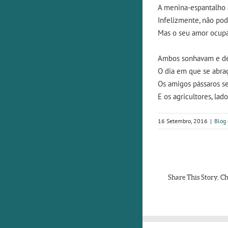
A menina-espantalho 
Infelizmente, não po
Mas o seu amor ocupa
Ambos sonhavam e d
O dia em que se abra
Os amigos pássaros 
E os agricultores, lad
16 Setembro, 2016
|
Blog 
Share This Story, C