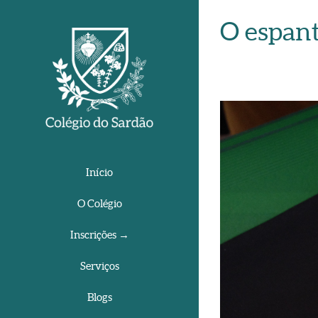
O espan
View
Larger
Image
Início
O Colégio
Inscrições →
Serviços
Blogs