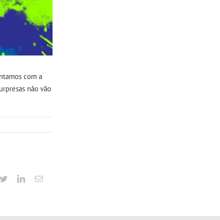
ontamos com a
surpresas não vão
cebook
Twitter
Linkedin
Email