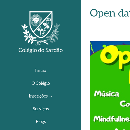
Open day
View
Larger
Image
Início
O Colégio
Inscrições →
Serviços
Blogs