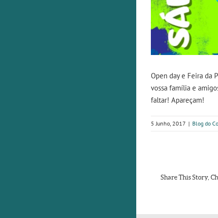
Open day e Feira da 
vossa família e amigo
faltar! Apareçam!
5 Junho, 2017
|
Blog do Co
Share This Story, C