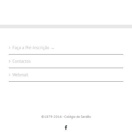
Faça a Pré-Inscrição →
Contactos
Webmail
©1879-2016 - Colégio do Sardão
Facebook